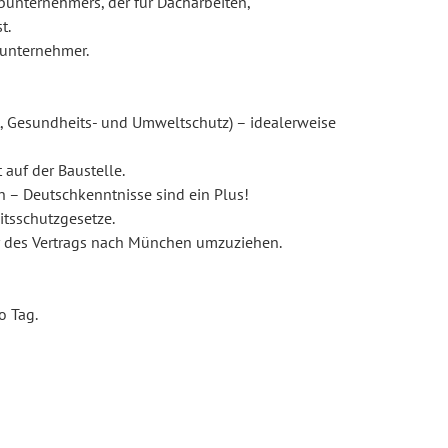
bunternehmers, der für Dacharbeiten,
t.
lunternehmer.
it, Gesundheits- und Umweltschutz) – idealerweise
auf der Baustelle.
h – Deutschkenntnisse sind ein Plus!
itsschutzgesetze.
er des Vertrags nach München umzuziehen.
o Tag.