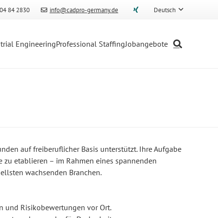
04 84 2830
info@cadpro-germany.de
Deutsch
trial Engineering
Professional Staffing
Jobangebote
en auf freiberuflicher Basis unterstützt. Ihre Aufgabe
elle zu etablieren – im Rahmen eines spannenden
nellsten wachsenden Branchen.
n und Risikobewertungen vor Ort.